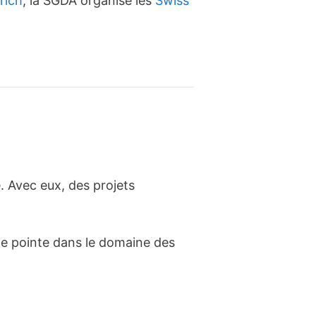
rich
, la SGDA organise les
Swiss
. Avec eux, des projets
de pointe dans le domaine des