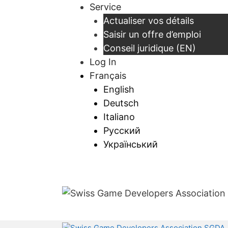
Aller
Service
au
Actualiser vos détails
contenu
Saisir un offre d’emploi
Conseil juridique (EN)
Log In
Français
English
Deutsch
Italiano
Русский
Український