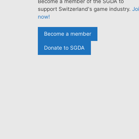
Become a member of the SGDA to
support Switzerland's game industry.
Jo
now!
Become a member
Donate to SGDA