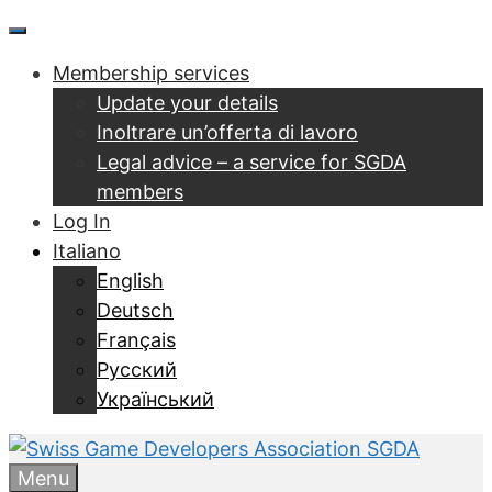
Vai
Menu
al
Membership services
contenuto
Update your details
Inoltrare un’offerta di lavoro
Legal advice – a service for SGDA
members
Log In
Italiano
English
Deutsch
Français
Русский
Український
Menu