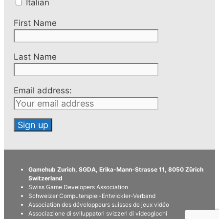
Italian
First Name
Last Name
Email address:
Gamehub Zurich, SGDA, Erika-Mann-Strasse 11, 8050 Zürich
Switzerland
Swiss Game Developers Association
Schweizer Computerspiel-Entwickler-Verband
Association des développeurs suisses de jeux vidéo
Associazione di sviluppatori svizzeri di videogiochi