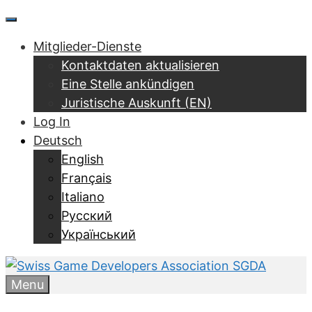
Zum
Menu
Inhalt
Mitglieder-Dienste
springen
Kontaktdaten aktualisieren
Eine Stelle ankündigen
Juristische Auskunft (EN)
Log In
Deutsch
English
Français
Italiano
Русский
Український
Menu